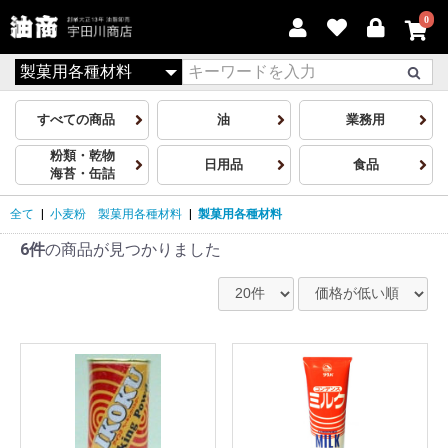
0
すべての商品
油
業務用
粉類・乾物
日用品
食品
海苔・缶詰
全て
|
小麦粉 製菓用各種材料
|
製菓用各種材料
6件
の商品が見つかりました