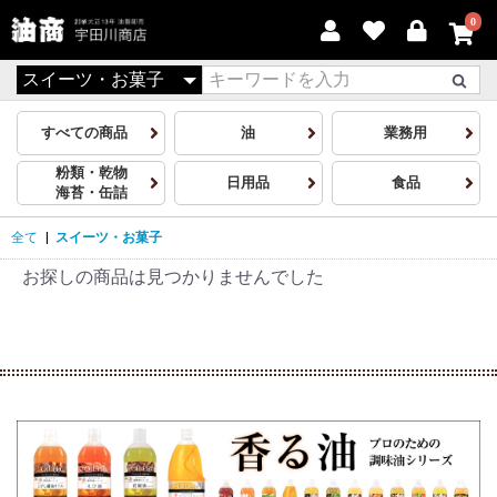
0
すべての商品
油
業務用
粉類・乾物
日用品
食品
海苔・缶詰
全て
|
スイーツ・お菓子
お探しの商品は見つかりませんでした